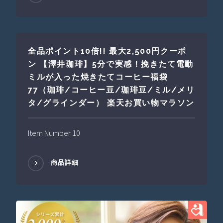
全品ポイント10倍!! 最大2,500円クーポ
ン 【澤井珈琲】5分で実感！挽きたて電動
ミルが入った焼きたてコーヒー福袋
77（珈琲/コーヒー豆/珈琲豆/ミル/メリ
タ/グラインダー） 楽天お買い物マラソン
Item Number 10
商品詳細