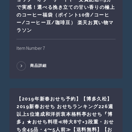
で実感！選べる挽き立ての甘い香りの極上
のコーヒー福袋（ポイント10倍/コーヒ
ー/コーヒー豆/珈琲豆） 楽天お買い物マ
ラソン
Item Number 7
商品詳細
【2019年新春おせち予約】【博多久松】
2019新春おせち おせちランキング226週
以上1位達成和洋折衷本格料亭おせち『博
多』★おせち料理≪特大8寸×3段重・おせ
ち全45品・4〜5人前≫【送料無料】【お