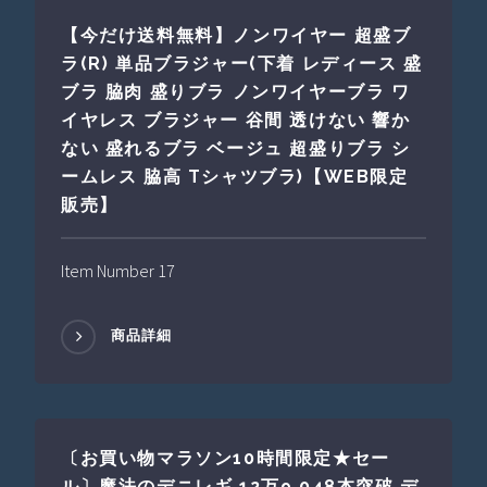
【今だけ送料無料】ノンワイヤー 超盛ブ
ラ(R) 単品ブラジャー(下着 レディース 盛
ブラ 脇肉 盛りブラ ノンワイヤーブラ ワ
イヤレス ブラジャー 谷間 透けない 響か
ない 盛れるブラ ベージュ 超盛りブラ シ
ームレス 脇高 Tシャツブラ)【WEB限定
販売】
Item Number 17
商品詳細
〔お買い物マラソン10時間限定★セー
ル〕魔法のデニレギ 12万9,048本突破 デ