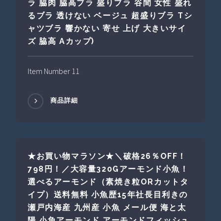
ラ 脇肉 脇高ブラ 盛りブラ 谷間 女性 盛れ
るブラ 透けない ベージュ 超盛りブラ Tシ
ャツブラ 響かない 寄せ 上げ 大きいサイ
ズ 脇高 Aカップ)
Item Number 11
商品詳細
★お買い物マラソン★＼破格26％OFF！
798円！／大容量320Gアーモンド小魚！
選べるアーモンド（素焼き粒ORカットタ
イプ）送料無料 小魚歴15年社長目利きの
瀬戸内海産 九州産 小魚 メール便 海と太
陽 小魚アーモンド アーモンドフィッシュ