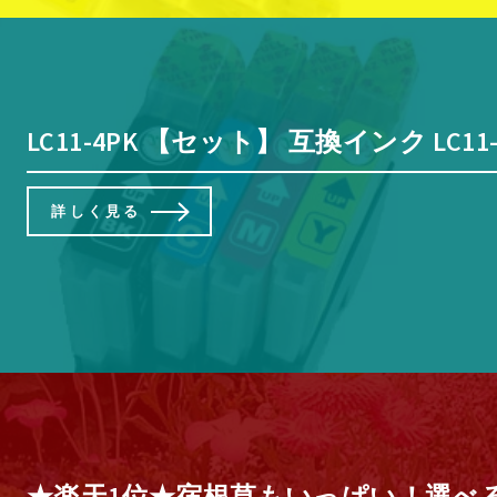
LC11-4PK 【セット】 互換インク LC11-4PK 
詳しく見る
★楽天1位★宿根草もいっぱい！選べ