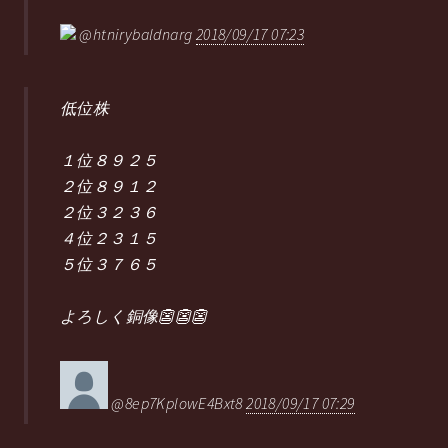
@htnirybaldnarg
2018/09/17 07:23
低位株
１位８９２５
２位８９１２
２位３２３６
４位２３１５
５位３７６５
よろしく銅像👺👺👺
@8ep7KplowE4Bxt8
2018/09/17 07:29