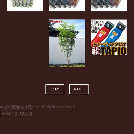
PREV
NEXT
©
株の悲惨な末路
Inc. All rights reserved.
Design:
HTML5 UP