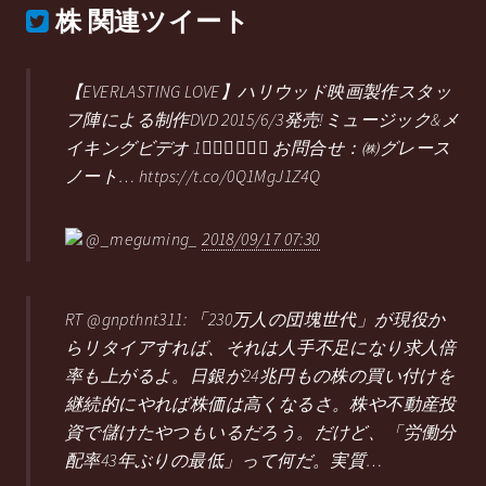
株
関連ツイート
【EVERLASTING LOVE】ハリウッド映画製作スタッ
フ陣による制作DVD 2015/6/3発売!ミュージック&メ
イキングビデオ 1𬀀円（税込） お問合せ：㈱グレース
ノート… https://t.co/0Q1MgJ1Z4Q
@_meguming_
2018/09/17 07:30
RT @gnpthnt311: 「230万人の団塊世代」が現役か
らリタイアすれば、それは人手不足になり求人倍
率も上がるよ。日銀が24兆円もの株の買い付けを
継続的にやれば株価は高くなるさ。株や不動産投
資で儲けたやつもいるだろう。だけど、「労働分
配率43年ぶりの最低」って何だ。実質…