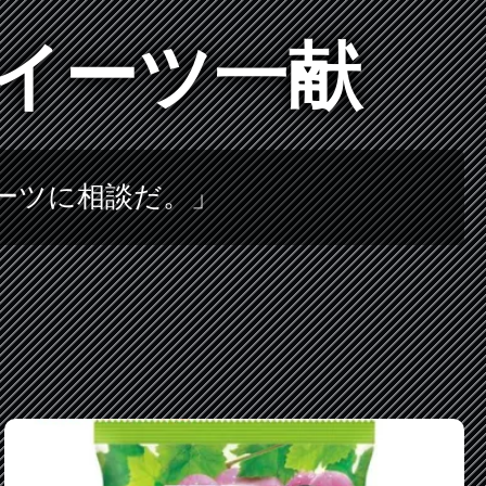
イーツ一献
ーツに相談だ。」