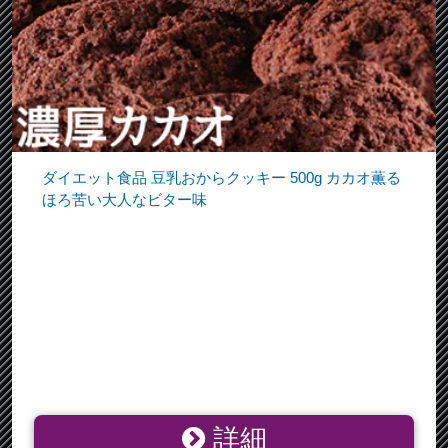
ダイエット食品 豆乳おからクッキー 500g カカオ薫る
ほろ苦い大人なビター味
詳細