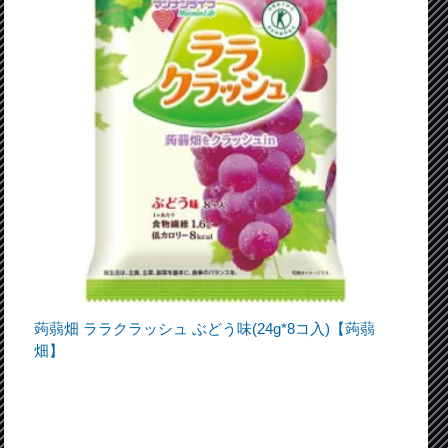
蒟蒻畑 ララクラッシュ ぶどう味(24g*8コ入)【蒟蒻
畑】