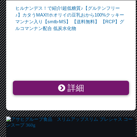
ヒルナンデス！で紹介!超低糖質♪【グルテンフリー
♪】カタうMAX!!ホオリイの豆乳おから100%クッキー
マンナン入り【smtb-MS】 【送料無料】 【RCP】グ
ルコマンナン配合 低炭水化物
詳細