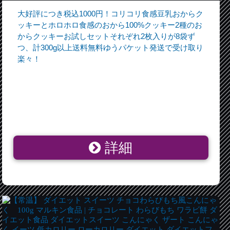
大好評につき税込1000円！コリコリ食感豆乳おからク
ッキーとホロホロ食感のおから100%クッキー2種のお
からクッキーお試しセットそれぞれ2枚入りが8袋ず
つ、計300g以上送料無料ゆうパケット発送で受け取り
楽々！
詳細