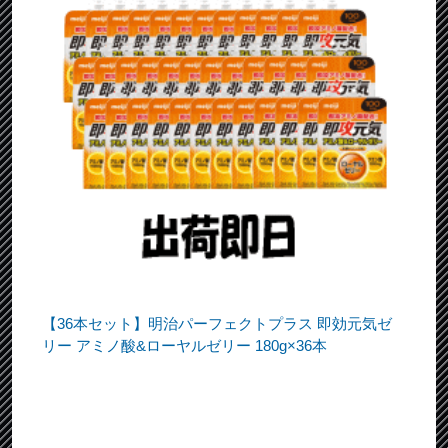
【36本セット】明治パーフェクトプラス 即効元気ゼ
リー アミノ酸&ローヤルゼリー 180g×36本