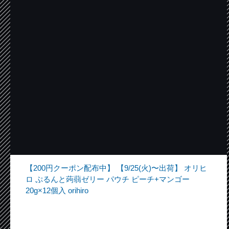
【200円クーポン配布中】 【9/25(火)〜出荷】 オリヒ
ロ ぷるんと蒟蒻ゼリー パウチ ピーチ+マンゴー
20g×12個入 orihiro