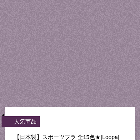
人気商品
【日本製】スポーツブラ 全15色★[Loopa]