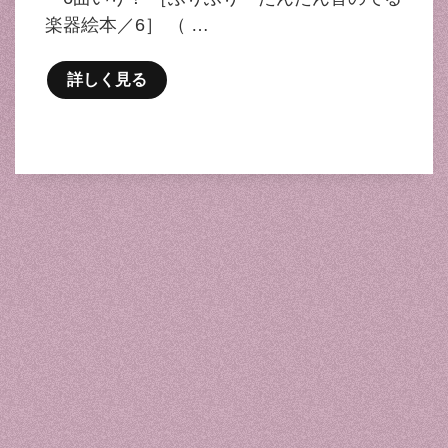
楽器絵本／6］ （ …
詳しく見る