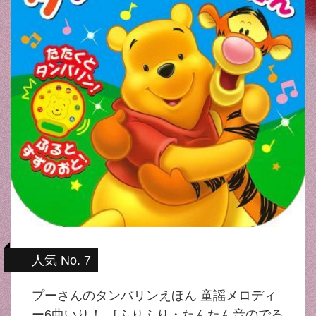
人気 No. 7
プーさんのタンバリンえほん 童謡メロディ
ー6曲いり！ ［ふりふり・たんたん音のでる