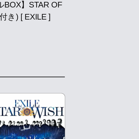
OX】STAR OF
) [ EXILE ]