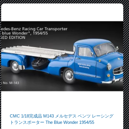
CMC 1/18完成品 M143 メルセデス ベンツ レーシング
トランスポーター The Blue Wonder 1954/55