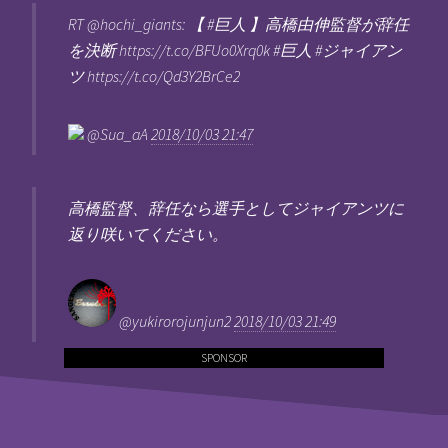
RT @hochi_giants: 【 #巨人 】高橋由伸監督が辞任
を決断 https://t.co/BFUo0Xrq0k #巨人 #ジャイアン
ツ https://t.co/Qd3Y2BrCe2
@Sua_aA
2018/10/03 21:47
高橋監督、辞任なら選手としてジャイアンツに
返り咲いてください。
@yukirorojunjun2
2018/10/03 21:49
SPONSOR