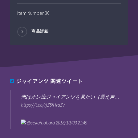
Item Number 30
商品詳細
ジャイアンツ
関連ツイート
俺はオレ流ジャイアンツを見たい（震え声…
https://t.co/rjZ5fHraZv
@sekainohara
2018/10/03 21:49