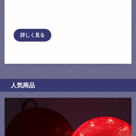
送料無料 国産 ミヤコ製 日産 フーガ
（Y50系 04/10〜09/08）/プレサージュ
（U31系 …
詳しく見る
人気商品