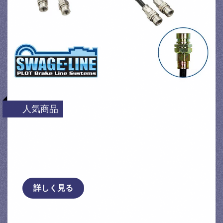
人気商品
[スウェッジライン] ブレーキホース プレサ
ージュ U30 2WD スチール/ブラック ※代引
不可 …
詳しく見る