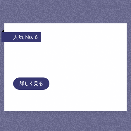
人気 No. 6
★【新発売】【エアコンフィルター】東洋
エレメント エアクリーズCN-
2004A/CN2004A/日産 …
詳しく見る