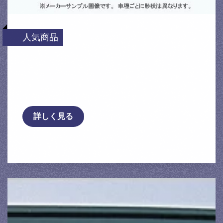
人気商品
【 プレサージュ TU31 / FF車用 】 カヤバ
ローファースポーツ L.H.S コイルスプリン
…
詳しく見る