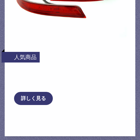
人気商品
LEDリフレクター レッド 片側24発 プレサー
ジュ PU31 TNU31 TU31 PNU31 H …
詳しく見る