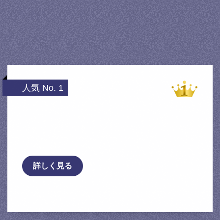
人気 No. 1
送料無料 トップリード製 ニッサ
ン プレサージュ/バサラ（U30・JU30
他） フロントブレーキパッ …
詳しく見る