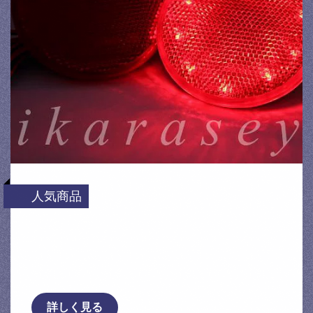
人気商品
【1年保証】【無段階減光調整】【スイッチ
付で即純正復帰】純正加工LEDリフレクタ
ーランプ U31 プ …
詳しく見る