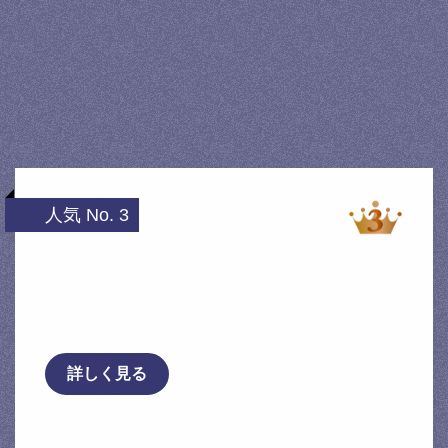
人気 No. 3
送料無料 トップリード製 ニッサ
ン エルグランド（E51系 NISMO除く）/
プレサージュ（U31系 …
詳しく見る