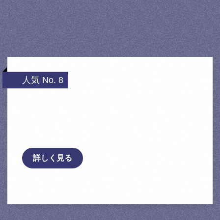
人気 No. 8
送料無料 国産 ミヤコ製 日産 プレサ
ージュ（U31系 03/06〜） フロントブレ
ーキパット
詳しく見る