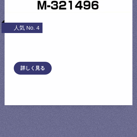
人気 No. 4
DIXCEL ディクセル M-321496 M type スト
リート用ダスト超低減パッド ブレーキパ …
詳しく見る