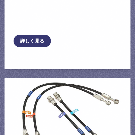
[永井電子] ウルトラ シリコン パワープラグ
コード レッド プレサージュ GF-U30 KA24D
…
詳しく見る