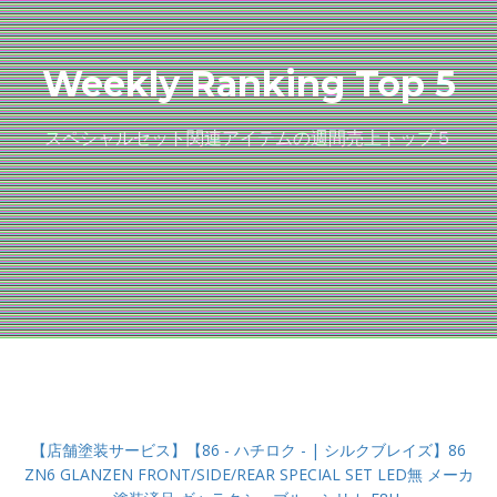
Weekly Ranking Top 5
スペシャルセット関連アイテムの週間売上トップ５
【店舗塗装サービス】【86 - ハチロク - | シルクブレイズ】86
ZN6 GLANZEN FRONT/SIDE/REAR SPECIAL SET LED無 メーカ