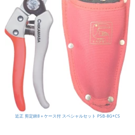
近正 剪定鋏8＋ケース付 スペシャルセット PSB-8G+CS