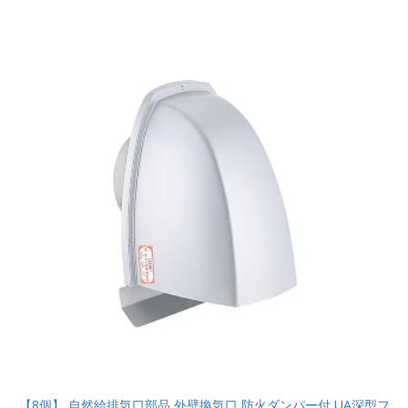
【8個】 自然給排気口部品 外壁換気口 防火ダンパー付 UA深型フ