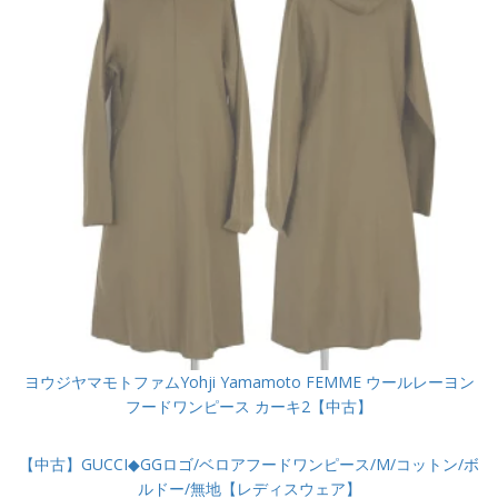
ヨウジヤマモトファムYohji Yamamoto FEMME ウールレーヨン
フードワンピース カーキ2【中古】
【中古】GUCCI◆GGロゴ/ベロアフードワンピース/M/コットン/ボ
ルドー/無地【レディスウェア】