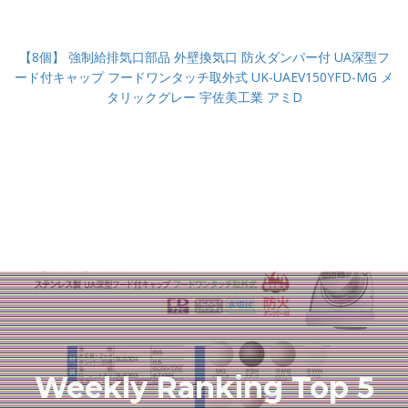
【8個】 強制給排気口部品 外壁換気口 防火ダンパー付 UA深型フ
ード付キャップ フードワンタッチ取外式 UK-UAEV150YFD-MG メ
タリックグレー 宇佐美工業 アミD
Weekly Ranking Top 5