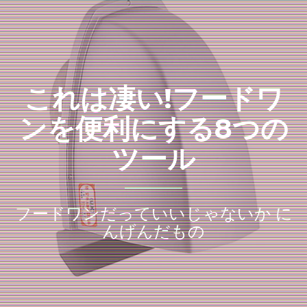
これは凄い!フードワ
ンを便利にする8つの
ツール
フードワンだっていいじゃないか に
んげんだもの