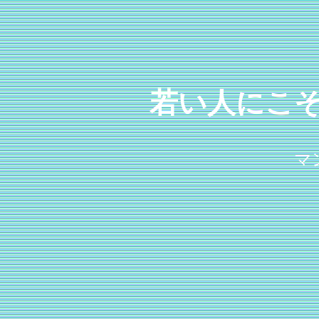
若い人にこ
マ