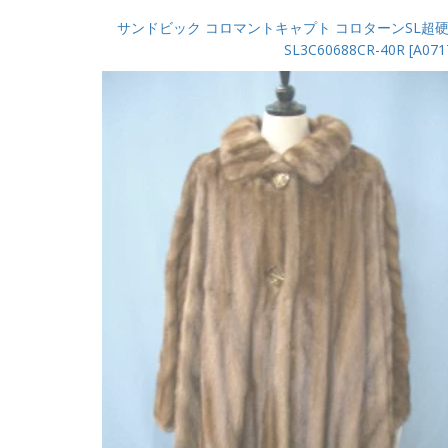
サンドビック コロマントキャプト コロターンSL超硬
SL3C60688CR-40R [A071