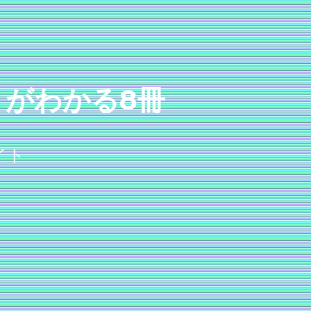
がわかる8冊
イト