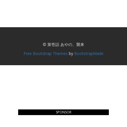
© 第壱話 あやの、襲来
Free Bootstrap Themes
by
BootstrapMade
SPONSOR