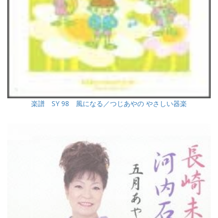
楽譜 SY 98 風になる／つじあやの やさしい器楽