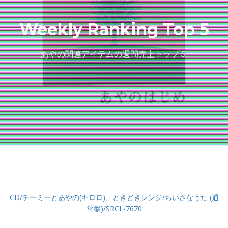
Weekly Ranking Top 5
あやの関連アイテムの週間売上トップ５
CD/チーミーとあやの(キロロ)、ときどきレンジ/ちいさなうた (通
常盤)/SRCL-7670