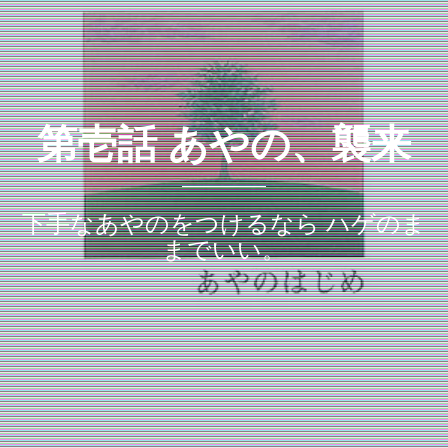
第壱話 あやの、襲来
下手なあやのをつけるなら ハゲのま
までいい。