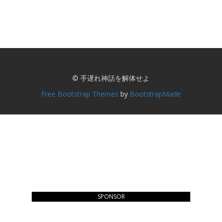
© 手遅れ神話を解体せよ
Free Bootstrap Themes
by
BootstrapMade
SPONSOR