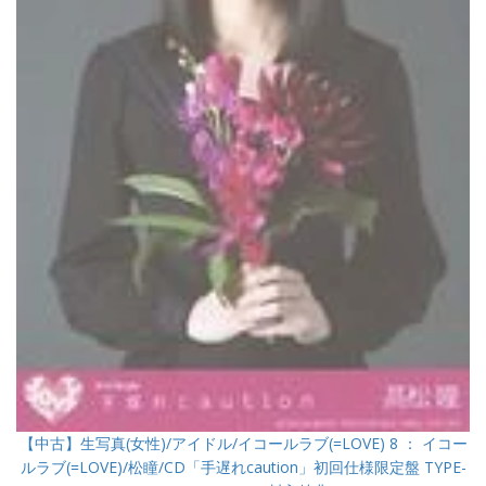
【中古】生写真(女性)/アイドル/イコールラブ(=LOVE) 8 ： イコー
ルラブ(=LOVE)/松瞳/CD「手遅れcaution」初回仕様限定盤 TYPE-