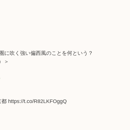
層圏に吹く強い偏西風のことを何という？
）＞
0
ttps://t.co/R82LKFOggQ