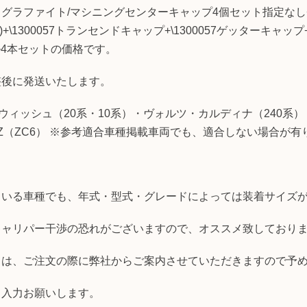
ラファイト/マシニングセンターキャップ4個セット指定なし+\8
ー)+\1300057トランセンドキャップ+\1300057ゲッターキ
ール4本セットの価格です。
整後に発送いたします。
ウィッシュ（20系・10系）・ヴォルツ・カルディナ（240系）
RZ（ZC6） ※参考適合車種掲載車両でも、適合しない場合が有
ている車種でも、年式・型式・グレードによっては装着サイズ
キャリパー干渉の恐れがございますので、オススメ致しており
ては、ご注文の際に弊社からご案内させていただきますので予
、入力お願いします。