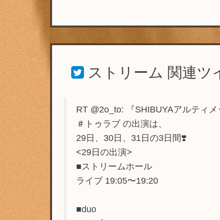
ストリーム
関連ツ
RT @2o_to: 『SHIBUYAアルテ
＃トゥラブ の出演は、
29日、30日、31日の3日間❣️
<29日の出演>
■ストリームホール
ライブ 19:05〜19:20
■duo