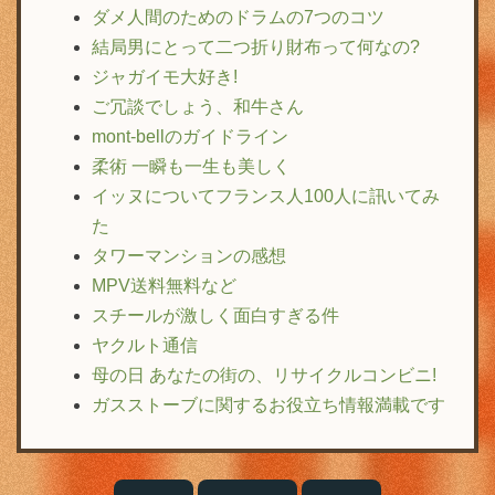
ダメ人間のためのドラムの7つのコツ
結局男にとって二つ折り財布って何なの?
ジャガイモ大好き!
ご冗談でしょう、和牛さん
mont-bellのガイドライン
柔術 一瞬も一生も美しく
イッヌについてフランス人100人に訊いてみ
た
タワーマンションの感想
MPV送料無料など
スチールが激しく面白すぎる件
ヤクルト通信
母の日 あなたの街の、リサイクルコンビニ!
ガスストーブに関するお役立ち情報満載です