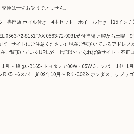
 交換は一切お受けできません。
ール 専門店 ホイル付き 4本セット ホイール付き 【15イン
63-72-8151FAX 0563-72-9031受付時間 月曜から
コピーサイトにご注意ください）現在ご覧頂いているアドレス
ireshop/商品番号/現在ご覧頂いているURLが、上記以外であれば偽サイト
〜 煌 gs -B165- トヨタノア80W・85W 3ナンバー 14年1月
ンRK5〜6スパーダ 09年10月〜 RK -C022- ホンダステップワゴンR