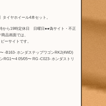
チ】タイヤホイール4本セット。
土曜 9時から19時定休日 日曜日●●偽サイト・不正
が商品画面では、
・不正コピーサイトです。
〜 -B163- ホンダステップワゴンRK2(4WD)
G1〜4 05/05〜 RG -C023- ホンダストリ