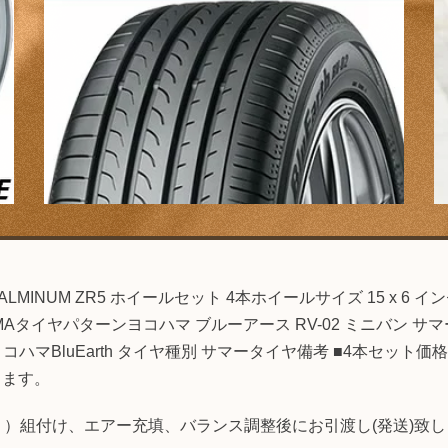
NUM ZR5 ホイールセット 4本ホイールサイズ 15 x 6 インセ
イヤパターンヨコハマ ブルーアース RV-02 ミニバン サマータイ
コハマBluEarth タイヤ種別 サマータイヤ備考 ■4本セット
します。
売 ）組付け、エアー充填、バランス調整後にお引渡し(発送)致