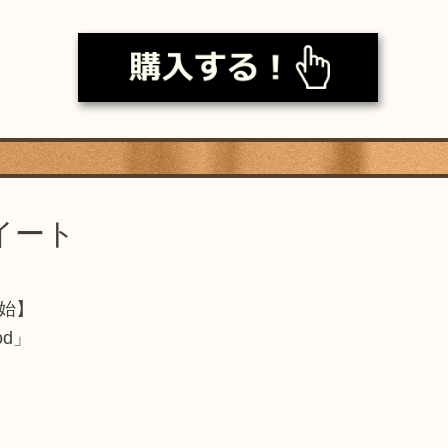
イート
付開始】
iod」