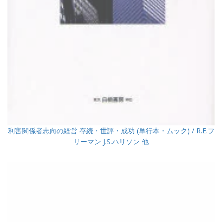
利害関係者志向の経営 存続・世評・成功 (単行本・ムック) / R.E.フ
リーマン J.S.ハリソン 他