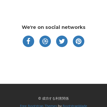
We're on social networks
© 成功する利害関係
Free Bootstrap Themes
by
BootstrapMade