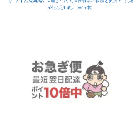
【中古】組織再編の法理と立法 利害関係者の保護と救済 /中央経
済社/受川環大 (単行本)