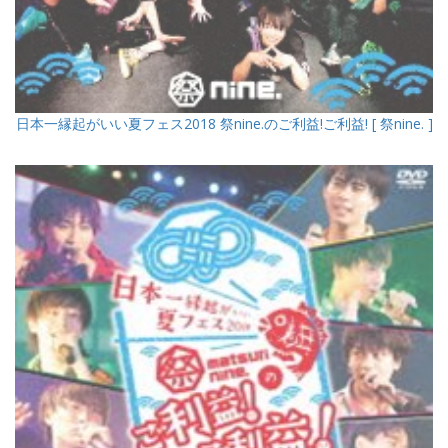
日本一縁起がいい夏フェス2018 祭nine.のご利益!ご利益! [ 祭nine. ]