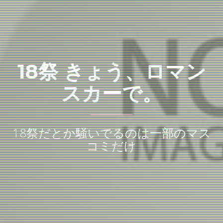
18祭 きょう、ロマン
スカーで。
18祭だとか騒いでるのは一部のマス
コミだけ