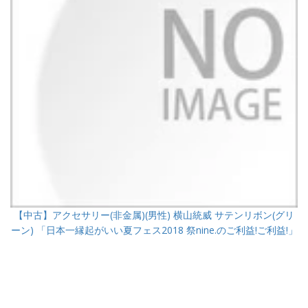
【中古】アクセサリー(非金属)(男性) 横山統威 サテンリボン(グリ
ーン) 「日本一縁起がいい夏フェス2018 祭nine.のご利益!ご利益!」