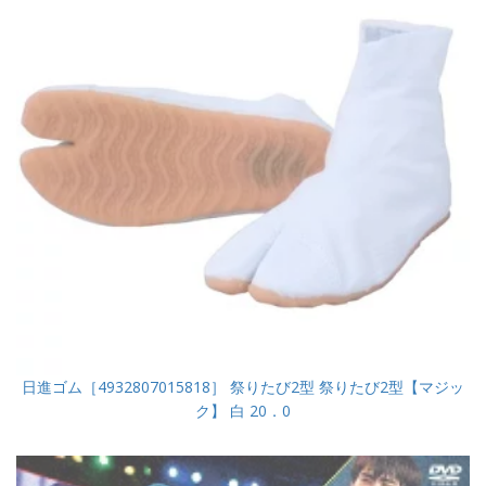
日進ゴム［4932807015818］ 祭りたび2型 祭りたび2型【マジッ
ク】 白 20．0