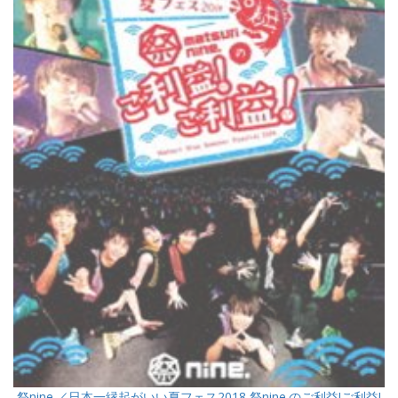
祭nine.／日本一縁起がいい夏フェス2018 祭nine.のご利益!ご利益!