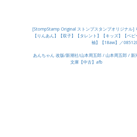
[StompStamp Original ストンプスタンプオリ
【りんあん】【双子】【タレント】【キッズ】【ベビ
袖】【18aw】／08512
あんちゃん 改版/新潮社/山本周五郎 / 山本周五郎 / 新
文庫【中古】afb