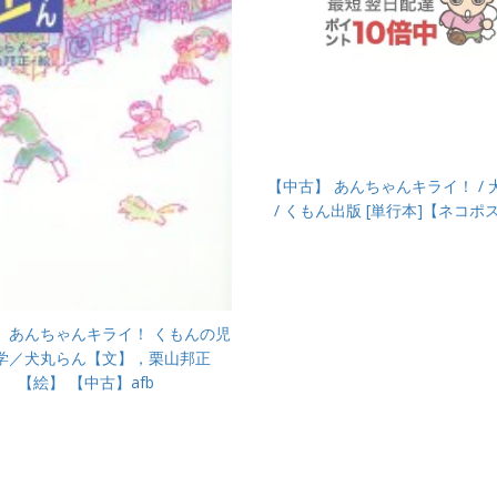
【中古】 あんちゃんキライ！ / 
/ くもん出版 [単行本]【ネコポ
 あんちゃんキライ！ くもんの児
学／犬丸らん【文】，栗山邦正
【絵】 【中古】afb