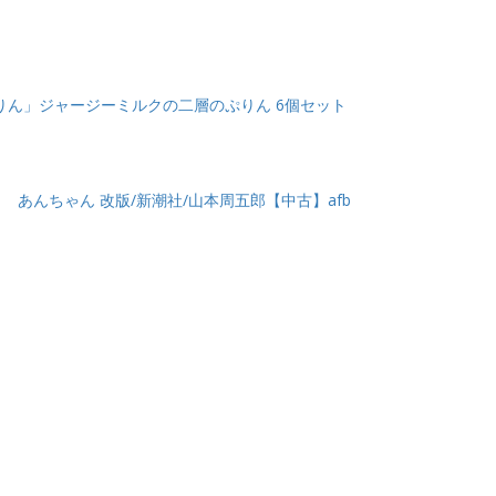
りん」ジャージーミルクの二層のぷりん 6個セット
あんちゃん 改版/新潮社/山本周五郎【中古】afb