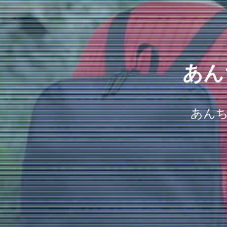
あん
あん