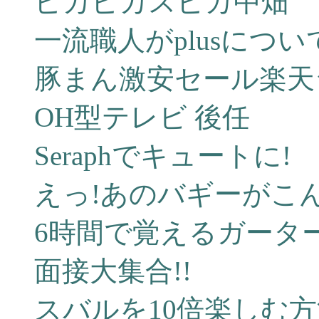
ピカピカスピカ中畑
一流職人がplusにつ
豚まん激安セール楽天
OH型テレビ 後任
Seraphでキュートに!
えっ!あのバギーがこ
6時間で覚えるガータ
面接大集合!!
スバルを10倍楽しむ方